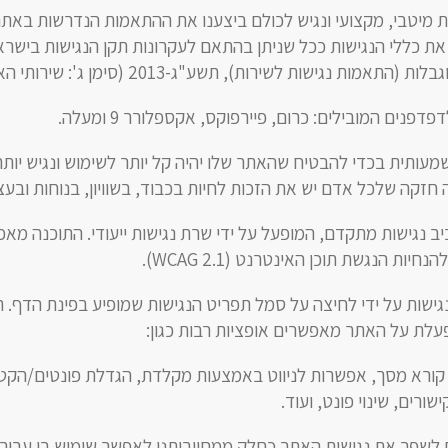
 מיטבי, מקצועי ונגיש לכולם ביצענו את ההתאמות הנדרשות באת
את כללי הנגישות ככל שניתן בהתאם לעקרונות תקן הנגישות בישרא
מות נגישות לשירות), תשע"ג-2013 (סימן ג': שירותי האינטרנט).
נים המובילים: כרום, פיירפוקס, אקספלורר 9 ומעלה.
ותית בכדי להבטיח שהאתר שלו יהיה קל יותר לשימוש ונגיש יות
 חזקה שלכל אדם יש את הזכות לחיות בכבוד, בשוויון, בנוחות ובע
ב נגישות מתקדם, המופעל על ידי שרת נגישות ייעודי. התוכנה מא
ת הנגשת תוכן האינטרנט (WCAG 2.1).
גישות על ידי לחיצה על סמל תפריט הנגישות שמופיע בפינת הדף. 
פעלת על האתר מאפשרים אופציות רבות כגון:
רא מסך, אפשרות לניווט באמצעות מקלדת, הגדלת פונטים/הקט
שורים, שינוי פונט, ועוד.
לשפר את נגישות האתר כחלק ממחויבותנו לאפשר שימוש בו עבור 