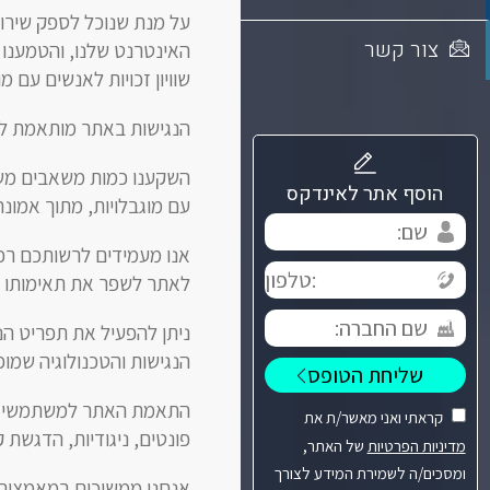
על מנת שנוכל לספק שירות
צור קשר
האינטרנט שלנו, והטמענו 
שוויון זכויות לאנשים עם מוגבלות (התא
הנגישות באתר מותאמת לדפדפ
השקענו כמות משאבים משמע
הוסף אתר לאינדקס
עם מוגבלויות, מתוך אמונה
אנו מעמידים לרשותכם רכי
לאתר לשפר את תאימותו להנחיו
ניתן להפעיל את תפריט הנ
הנגישות והטכנולוגיה שמו
התאמת האתר למשתמשי קו
קראתי ואני מאשר/ת את
פונטים, ניגודיות, הדגשת קי
מדיניות הפרטיות
של האתר,
ומסכים/ה לשמירת המידע לצורך
אנחנו ממשיכים במאמצים 